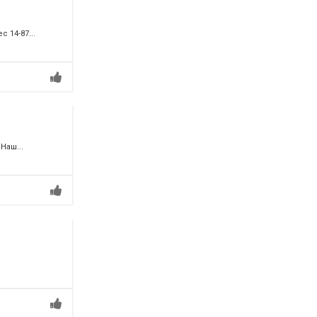
 14-87...
Наш...