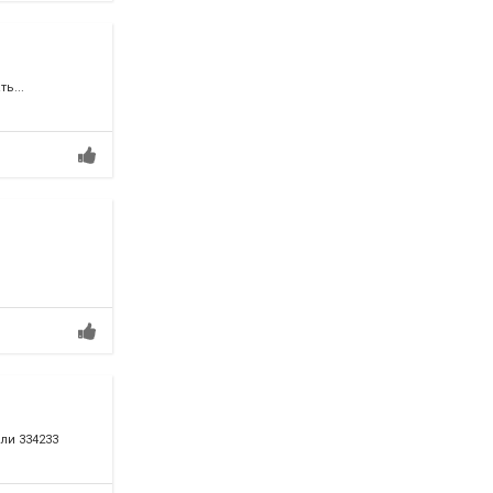
ь...
или 334233