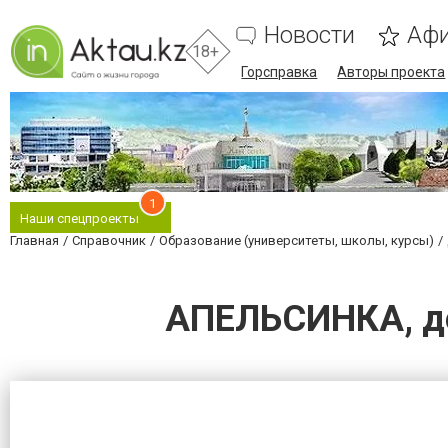
Новости
Аф
18+
Горсправка
Авторы проекта
1
Наши спецпроекты
Главная
Справочник
Образование (университеты, школы, курсы)
АПЕЛЬСИНКА, де