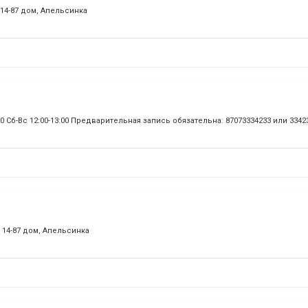
14-87 дом, Апельсинка
:30 Сб-Вс 12:00-13:00 Предварительная запись обязательна: 87073334233 или 3342
 14-87 дом, Апельсинка