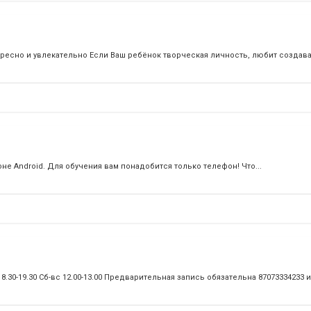
ресно и увлекательно Если Ваш ребёнок творческая личность, любит создават
е Android. Для обучения вам понадобится только телефон! Что...
 18.30-19.30 Сб-вс 12.00-13.00 Предварительная запись обязательна 87073334233 