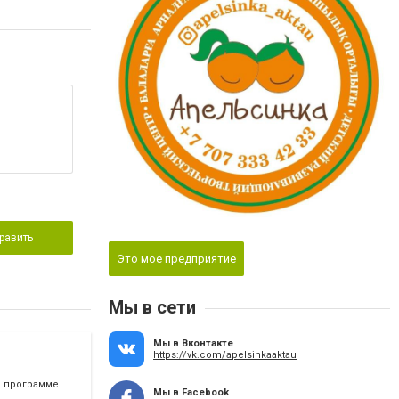
равить
Это мое предприятие
Мы в сети
Мы в Вконтакте
https://vk.com/apelsinkaaktau
в программе
Мы в Facebook