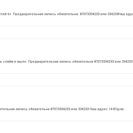
етей 6+. Предварительная запись обязательна: 87073334233 или 334233Наш адрес
ать слайм и мыло Предварительная запись обязательна 87073334233 или 334233 
ительная запись обязательна 87073334233 или 334233 Наш адрес 14-87дом...