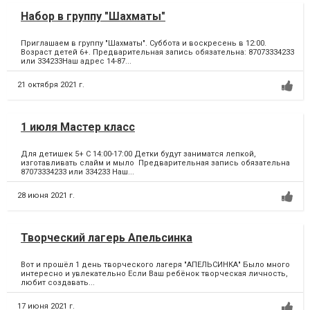
Набор в группу "Шахматы"
Приглашаем в группу "Шахматы". Суббота и воскресень в 12:00.
Возраст детей 6+. Предварительная запись обязательна: 87073334233
или 334233Наш адрес 14-87...
21 октября 2021 г.
1 июля Мастер класс
Для детишек 5+ С 14:00-17:00 Детки будут заниматся лепкой,
изготавливать слайм и мыло Предварительная запись обязательна
87073334233 или 334233 Наш...
28 июня 2021 г.
Творческий лагерь Апельсинка
Вот и прошёл 1 день творческого лагеря "АПЕЛЬСИНКА" Было много
интересно и увлекательно Если Ваш ребёнок творческая личность,
любит создавать...
17 июня 2021 г.