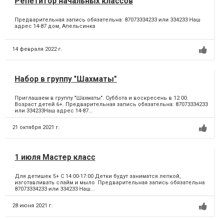
Репетитор начальных классов
Предварительная запись обязательна: 87073334233 или 334233 Наш
адрес 14-87 дом, Апельсинка
14 февраля 2022 г.
Набор в группу "Шахматы"
Приглашаем в группу "Шахматы". Суббота и воскресень в 12:00.
Возраст детей 6+. Предварительная запись обязательна: 87073334233
или 334233Наш адрес 14-87...
21 октября 2021 г.
1 июля Мастер класс
Для детишек 5+ С 14:00-17:00 Детки будут заниматся лепкой,
изготавливать слайм и мыло Предварительная запись обязательна
87073334233 или 334233 Наш...
28 июня 2021 г.