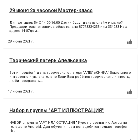
29 июня 2х часовой Мастер-класс
Для детишек 5+ С 14:00-16:00 Детки будут делать слайм и мыло?
Предварительная запись обязательна 87073334233 или 334233 Наш
адрес 14-87дом...
28 июня 2021 г.
Творческий лагерь Апельсинка
Вот и прошёл 1 день творческого лагеря "АПЕЛЬСИНКА" Было много
интересно и увлекательно Если Ваш ребёнок творческая личность,
любит создавать...
17 июня 2021 г.
Набор в группы "АРТ ИЛЛЮСТРАЦИЯ"
НАБОР в группы "АРТ ИЛЛЮСТРАЦИЯ " Курс по созданию Артов на
телефоне Android. Для обучения вам понадобится только телефон!
Что...