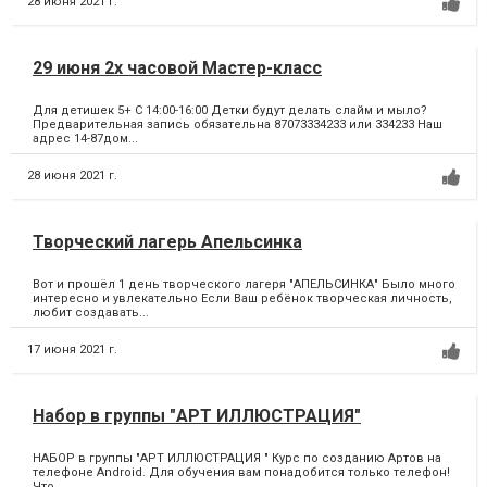
28 июня 2021 г.
29 июня 2х часовой Мастер-класс
Для детишек 5+ С 14:00-16:00 Детки будут делать слайм и мыло?
Предварительная запись обязательна 87073334233 или 334233 Наш
адрес 14-87дом...
28 июня 2021 г.
Творческий лагерь Апельсинка
Вот и прошёл 1 день творческого лагеря "АПЕЛЬСИНКА" Было много
интересно и увлекательно Если Ваш ребёнок творческая личность,
любит создавать...
17 июня 2021 г.
Набор в группы "АРТ ИЛЛЮСТРАЦИЯ"
НАБОР в группы "АРТ ИЛЛЮСТРАЦИЯ " Курс по созданию Артов на
телефоне Android. Для обучения вам понадобится только телефон!
Что...