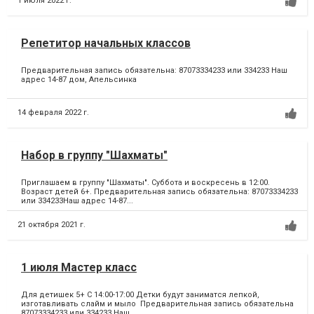
1 июля 2022 г.
Репетитор начальных классов
Предварительная запись обязательна: 87073334233 или 334233 Наш
адрес 14-87 дом, Апельсинка
14 февраля 2022 г.
Набор в группу "Шахматы"
Приглашаем в группу "Шахматы". Суббота и воскресень в 12:00.
Возраст детей 6+. Предварительная запись обязательна: 87073334233
или 334233Наш адрес 14-87...
21 октября 2021 г.
1 июля Мастер класс
Для детишек 5+ С 14:00-17:00 Детки будут заниматся лепкой,
изготавливать слайм и мыло Предварительная запись обязательна
87073334233 или 334233 Наш...