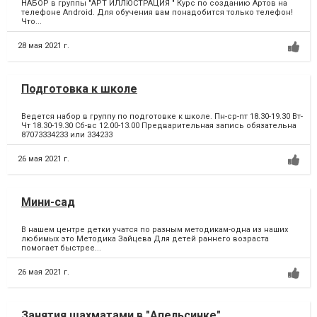
НАБОР в группы "АРТ ИЛЛЮСТРАЦИЯ " Курс по созданию Артов на
телефоне Android. Для обучения вам понадобится только телефон!
Что...
28 мая 2021 г.
Подготовка к школе
Ведется набор в группу по подготовке к школе. Пн-ср-пт 18.30-19.30 Вт-
Чт 18.30-19.30 Сб-вс 12.00-13.00 Предварительная запись обязательна
87073334233 или 334233
26 мая 2021 г.
Мини-сад
В нашем центре детки учатся по разным методикам-одна из наших
любимых это Методика Зайцева Для детей раннего возраста
помогает быстрее...
26 мая 2021 г.
Занятия шахматами в "Апельсинке"